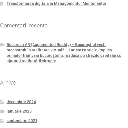
Transformarea digitală în Managementul Mentenanței
Comentarii recente
Bucureşti AR (Augumented Reality) – ​Bucureştiul vechi,
reconstruit în realitatea virtuală! | Turism Istoric
la
Replica
primelor tramvaie bucureștene, readusă pe străzile capitalei cu
ajutorul realitatății virtuale
Arhive
decembrie 2024
ianuarie 2023
septembrie 2021