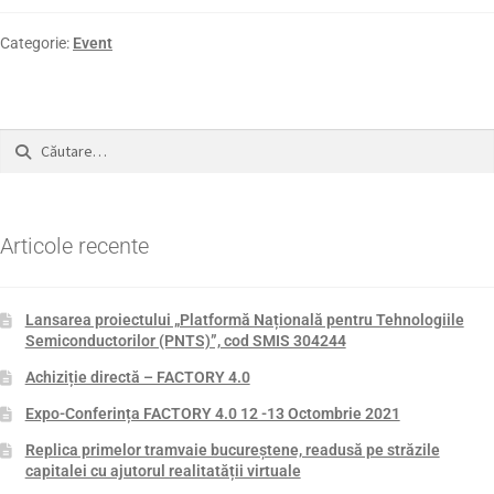
Categorie:
Event
Articole recente
Lansarea proiectului „Platformă Națională pentru Tehnologiile
Semiconductorilor (PNTS)”, cod SMIS 304244
Achiziție directă – FACTORY 4.0
Expo-Conferința FACTORY 4.0 12 -13 Octombrie 2021
Replica primelor tramvaie bucureștene, readusă pe străzile
capitalei cu ajutorul realitatății virtuale